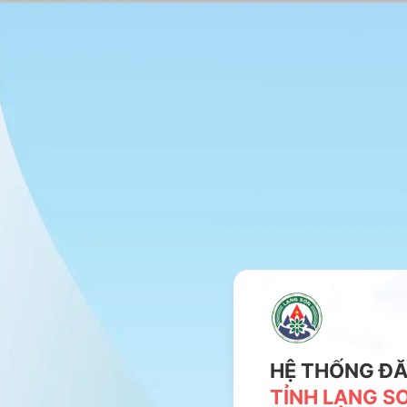
HỆ THỐNG ĐĂ
TỈNH LẠNG S